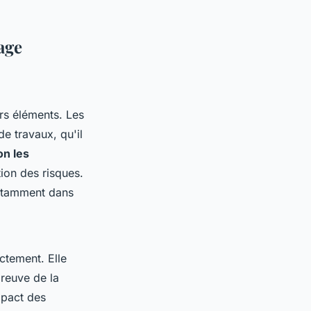
age
rs éléments. Les
de travaux, qu'il
on les
ion des risques.
notamment dans
ctement. Elle
preuve de la
mpact des