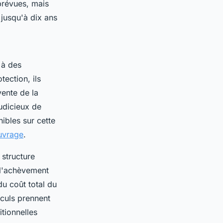
prévues, mais
 jusqu'à dix ans
 à des
tection, ils
vente de la
judicieux de
ibles sur cette
ouvrage
.
 structure
 l'achèvement
u coût total du
lculs prennent
tionnelles