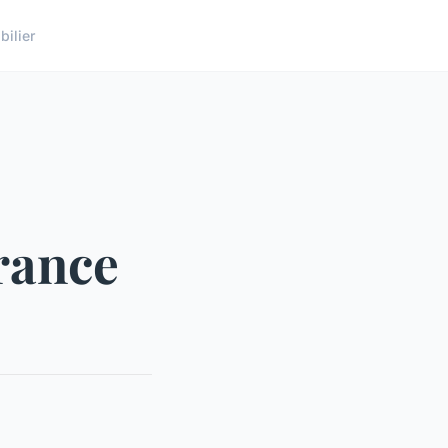
ilier
urance