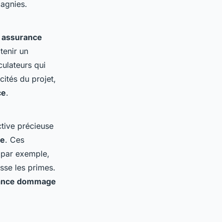
pagnies.
s assurance
tenir un
culateurs qui
cités du projet,
ce
.
tive précieuse
ce
. Ces
 par exemple,
sse les primes.
rance dommage