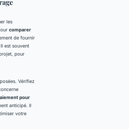
rage
er les
our
comparer
ement de fournir
 Il est souvent
projet, pour
osées. Vérifiez
 concerne
paiement pour
nt anticipé. Il
timiser votre