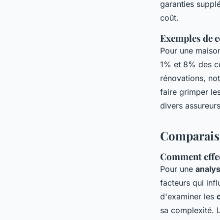
garanties supplé
coût.
Exemples de co
Pour une maison 
1% et 8% des co
rénovations, no
faire grimper le
divers assureurs
Comparaiso
Comment effec
Pour une
analys
facteurs qui inf
d'examiner les
sa complexité. 