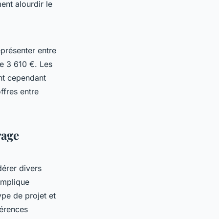
ent alourdir le
présenter entre
e 3 610 €. Les
ent cependant
ffres entre
rage
idérer divers
implique
ype de projet et
férences