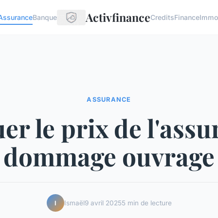
Activfinance
Assurance
Banque
Credits
Finance
Immob
ASSURANCE
er le prix de l'ass
dommage ouvrage
Ismaël
9 avril 2025
5 min de lecture
I